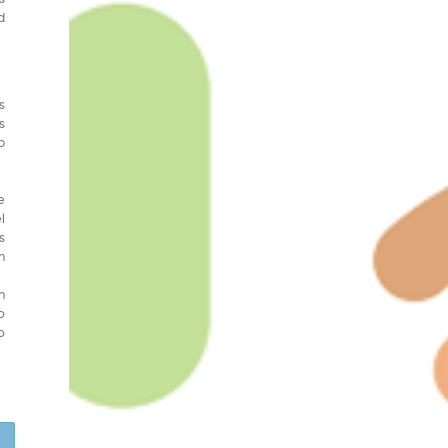
d
s
s
b
e
l
s
n
n
o
o