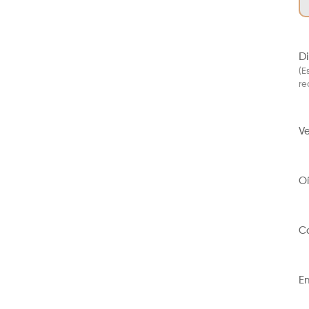
Di
(E
re
Ve
Oí
Ca
E