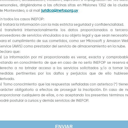
personales, dirigiéndome a las oficinas sitas en Misiones 1352 de la ciuda
de Montevideo, o al mail
juridica@inefop.org.uy
En todos los casos INEFOP:
a) tratará la información con la más estricta seguridad y confidencialidad.
b) transferirá internacionalmente los datos proporcionados a tercero
proveedores de servicios vinculados a su objeto legal y que sean necesario
para el cumplimiento de sus cometidos, como ser Microsoft y Amazon We
Service (AWS) como prestador del servicio de almacenamiento en la nube.
Declaro que:
a) La información por mí proporcionada es veraz, exacta y comprobabl
estando en conocimiento de que en caso de no serlo INEFOP se reserva e
derecho a no brindar acceso a los servicios solicitados y/o a tomar la
medidas pertinentes por los daños y perjuicios que de ello hubiese
derivado.
b) Tomo conocimiento que las respuestas señaladas con asterisco (*) tiene
carácter obligatorio a efectos de proseguir la inscripción. En caso de n
proporcionar cualquiera de ellas, o no aceptando los presentes términos n
podré postular a cursos y demás servicios de INEFOP.
ENVIAR