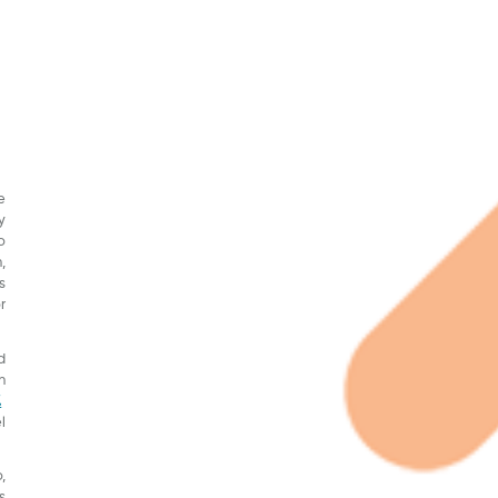
e
y
o
,
s
r
d
n
.
l
,
s