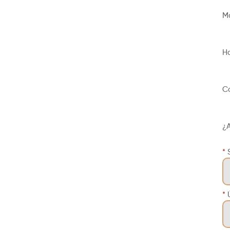
M
H
Co
¿