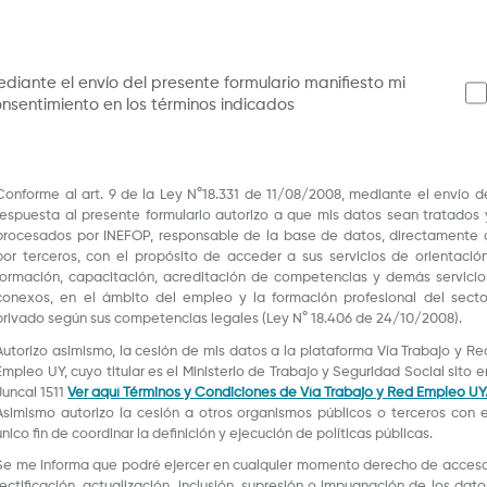
diante el envío del presente formulario manifiesto mi
nsentimiento en los términos indicados
Conforme al art. 9 de la Ley N°18.331 de 11/08/2008, mediante el envío d
respuesta al presente formulario autorizo a que mis datos sean tratados 
procesados por INEFOP, responsable de la base de datos, directamente 
por terceros, con el propósito de acceder a sus servicios de orientación
formación, capacitación, acreditación de competencias y demás servicio
conexos, en el ámbito del empleo y la formación profesional del secto
privado según sus competencias legales (Ley N° 18.406 de 24/10/2008).
Autorizo asimismo, la cesión de mis datos a la plataforma Vía Trabajo y Re
Empleo UY, cuyo titular es el Ministerio de Trabajo y Seguridad Social sito e
Juncal 1511
Ver aquí Términos y Condiciones de Vía Trabajo y Red Empleo UY
Asimismo autorizo la cesión a otros organismos públicos o terceros con e
único fin de coordinar la definición y ejecución de políticas públicas.
Se me informa que podré ejercer en cualquier momento derecho de acceso
rectificación, actualización, inclusión, supresión o impugnación de los dato