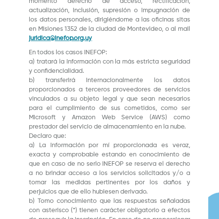
momento derecho de acceso, rectificación,
actualización, inclusión, supresión o impugnación de
los datos personales, dirigiéndome a las oficinas sitas
en Misiones 1352 de la ciudad de Montevideo, o al mail
juridica@inefop.org.uy
En todos los casos INEFOP:
a) tratará la información con la más estricta seguridad
y confidencialidad.
b) transferirá internacionalmente los datos
proporcionados a terceros proveedores de servicios
vinculados a su objeto legal y que sean necesarios
para el cumplimiento de sus cometidos, como ser
Microsoft y Amazon Web Service (AWS) como
prestador del servicio de almacenamiento en la nube.
Declaro que:
a) La información por mí proporcionada es veraz,
exacta y comprobable estando en conocimiento de
que en caso de no serlo INEFOP se reserva el derecho
a no brindar acceso a los servicios solicitados y/o a
tomar las medidas pertinentes por los daños y
perjuicios que de ello hubiesen derivado.
b) Tomo conocimiento que las respuestas señaladas
con asterisco (*) tienen carácter obligatorio a efectos