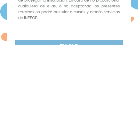
de proseguir la inscripción. En caso de no proporcionar
cualquiera de ellas, o no aceptando los presentes
términos no podré postular a cursos y demás servicios
de INEFOP.
ENVIAR
©
2026
INEFOP