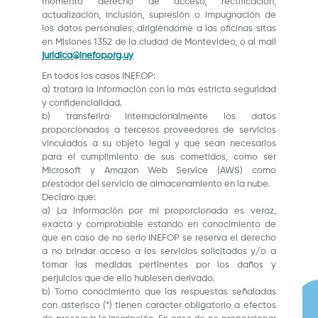
momento derecho de acceso, rectificación,
actualización, inclusión, supresión o impugnación de
los datos personales, dirigiéndome a las oficinas sitas
en Misiones 1352 de la ciudad de Montevideo, o al mail
juridica@inefop.org.uy
En todos los casos INEFOP:
a) tratará la información con la más estricta seguridad
y confidencialidad.
b) transferirá internacionalmente los datos
proporcionados a terceros proveedores de servicios
vinculados a su objeto legal y que sean necesarios
para el cumplimiento de sus cometidos, como ser
Microsoft y Amazon Web Service (AWS) como
prestador del servicio de almacenamiento en la nube.
Declaro que:
a) La información por mí proporcionada es veraz,
exacta y comprobable estando en conocimiento de
que en caso de no serlo INEFOP se reserva el derecho
a no brindar acceso a los servicios solicitados y/o a
tomar las medidas pertinentes por los daños y
perjuicios que de ello hubiesen derivado.
b) Tomo conocimiento que las respuestas señaladas
con asterisco (*) tienen carácter obligatorio a efectos