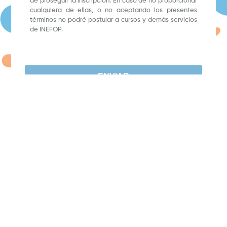
de proseguir la inscripción. En caso de no proporcionar
cualquiera de ellas, o no aceptando los presentes
términos no podré postular a cursos y demás servicios
de INEFOP.
ENVIAR
©
2026
INEFOP