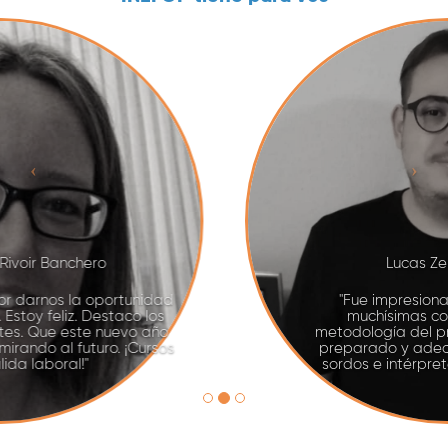
Lucas Zeballos Landera
"Fue impresionante el curso y aprendí
muchísimas cosas que no sabía. La
metodología del profesor es excelente, bien
preparado y adecuado para una clase de
sordos e intérprete. Ya estoy extrañando."